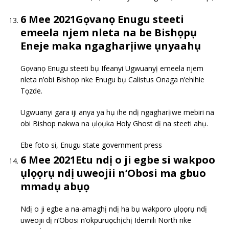
6 Mee 2021Gọvanọ Enugu steeti
emeela njem nleta na be Bishọpụ
Eneje maka ngagharịiwe ụnyaahụ
Gọvanọ Enugu steeti bụ Ifeanyi Ugwuanyị emeela njem
nleta n’obi Bishop nke Enugu bụ Calistus Onaga n’ehihie
Tọzde.
Ugwuanyi gara iji anya ya hụ ihe ndị ngagharịiwe mebiri na
obi Bishop nakwa na ụlọụka Holy Ghost dị na steeti ahụ.
Ebe foto si, Enugu state government press
6 Mee 2021Etu ndị o ji egbe si wakpoo
ụlọọrụ ndị uweojii n’Obosi ma gbuo
mmadụ abụọ
Ndị o ji egbe a na-amaghị ndị ha bụ wakporo ụlọọrụ ndị
uweojii dị n’Obosi n’okpuruọchịchị Idemili North nke