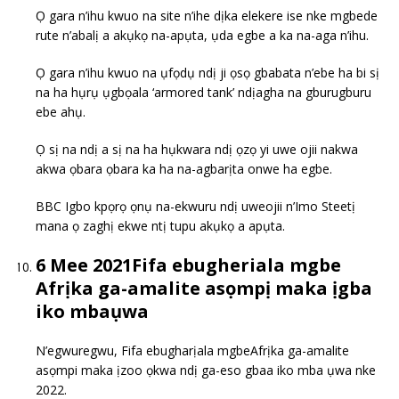
Ọ gara n’ihu kwuo na site n’ihe dịka elekere ise nke mgbede
rute n’abalị a akụkọ na-apụta, ụda egbe a ka na-aga n’ihu.
Ọ gara n’ihu kwuo na ụfọdụ ndị ji ọsọ gbabata n’ebe ha bi sị
na ha hụrụ ụgbọala ‘armored tank’ ndịagha na gburugburu
ebe ahụ.
Ọ sị na ndị a sị na ha hụkwara ndị ọzọ yi uwe ojii nakwa
akwa ọbara ọbara ka ha na-agbarịta onwe ha egbe.
BBC Igbo kpọrọ ọnụ na-ekwuru ndị uweojii n’Imo Steetị
mana ọ zaghị ekwe ntị tupu akụkọ a apụta.
6 Mee 2021Fifa ebugheriala mgbe
Afrịka ga-amalite asọmpị maka ịgba
iko mbaụwa
N’egwuregwu, Fifa ebugharịala mgbeAfrịka ga-amalite
asọmpi maka ịzoo ọkwa ndị ga-eso gbaa iko mba ụwa nke
2022.