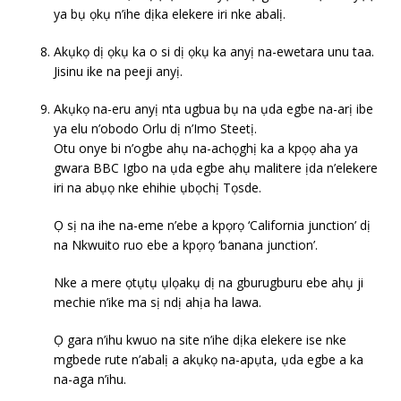
ya bụ ọkụ n’ihe dịka elekere iri nke abalị.
Akụkọ dị ọkụ ka o si dị ọkụ ka anyị na-ewetara unu taa.
Jisinu ike na peeji anyị.
Akụkọ na-eru anyị nta ugbua bụ na ụda egbe na-arị ibe
ya elu n’obodo Orlu dị n’Imo Steetị.
Otu onye bi n’ogbe ahụ na-achọghị ka a kpọọ aha ya
gwara BBC Igbo na ụda egbe ahụ malitere ịda n’elekere
iri na abụọ nke ehihie ụbọchị Tọsde.
Ọ sị na ihe na-eme n’ebe a kpọrọ ‘California junction’ dị
na Nkwuito ruo ebe a kpọrọ ‘banana junction’.
Nke a mere ọtụtụ ụlọakụ dị na gburugburu ebe ahụ ji
mechie n’ike ma sị ndị ahịa ha lawa.
Ọ gara n’ihu kwuo na site n’ihe dịka elekere ise nke
mgbede rute n’abalị a akụkọ na-apụta, ụda egbe a ka
na-aga n’ihu.