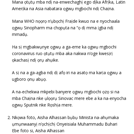
Mana ọtụtụ mba ndị na-enwechaghị ego dịka Afrịka, Latin
Amerịka na Asia nabatara ọgwụ mgbochi ndị Chaịna.
Mana WHO nọọrọ n’ụbọchị Fraịde kwuo na e nyochaala
ọgwụ Sinopharm ma chọpụta na “ọ dị mma ịgba ndị
mmadụ.
Ha sị mgbakwụnye ọgwụ a ga-eme ka ọgwụ mgbochi
coronavirus ruo ọtụtụ mba aka nakwa n’oge kwesịrị
ọkachasị ndị ọrụ ahụike.
A sị na a ga-agba ndị dị afọ iri na asatọ ma karịa ọgwụ a
ugboro ọnụ abụọ.
A na-echekwa mkpebi banyere ọgwụ mgbochi ọzọ si na
mba Chaịna nke ụlọọrụ Sinovac mere ebe a ka na-enyocha
ọgwụ Sputnik nke Rọshịa mere.
Nkọwa foto, Aisha Alhassan bụbụ Minista na-ahụmaka
ụmụnwaanyị n’ọchịchị Onyeisiala Muhammadu Buhari
Ebe foto si, Aisha Alhassan