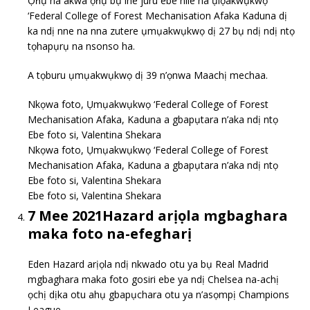
Ọṅụ na akwa ọṅụ bụ ihe juru ebe nile na ụlọakwụkwọ
‘Federal College of Forest Mechanisation Afaka Kaduna dị
ka ndị nne na nna zutere ụmụakwụkwọ dị 27 bụ ndị ndị ntọ
tọhapụrụ na nsonso ha.
A tọburu ụmụakwụkwọ dị 39 n’ọnwa Maachị mechaa.
Nkọwa foto, Ụmụakwụkwọ ‘Federal College of Forest
Mechanisation Afaka, Kaduna a gbapụtara n’aka ndị ntọ
Ebe foto si, Valentina Shekara
Nkọwa foto, Ụmụakwụkwọ ‘Federal College of Forest
Mechanisation Afaka, Kaduna a gbapụtara n’aka ndị ntọ
Ebe foto si, Valentina Shekara
Ebe foto si, Valentina Shekara
7 Mee 2021Hazard arịọla mgbaghara
maka foto na-efegharị
Eden Hazard arịọla ndị nkwado otu ya bụ Real Madrid
mgbaghara maka foto gosiri ebe ya ndị Chelsea na-achị
ọchị dịka otu ahụ gbapụchara otu ya n’asọmpị Champions
League