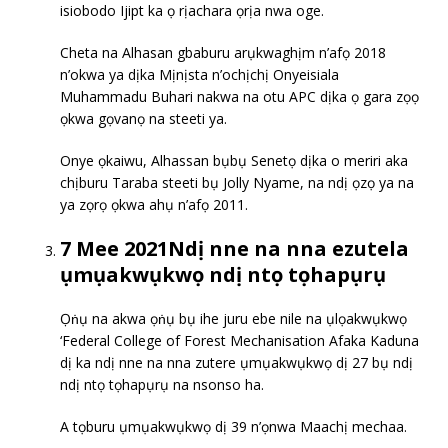
isiobodo Ijipt ka ọ rịachara ọrịa nwa oge.
Cheta na Alhasan gbaburu arụkwaghịm n’afọ 2018
n’okwa ya dịka Mịnịsta n’ochịchị Onyeisiala
Muhammadu Buhari nakwa na otu APC dịka ọ gara zọọ
ọkwa gọvanọ na steeti ya.
Onye ọkaiwu, Alhassan bụbụ Senetọ dịka o meriri aka
chịburu Taraba steeti bụ Jolly Nyame, na ndị ọzọ ya na
ya zọrọ ọkwa ahụ n’afọ 2011.
7 Mee 2021Ndị nne na nna ezutela
ụmụakwụkwọ ndị ntọ tọhapụrụ
Ọṅụ na akwa ọṅụ bụ ihe juru ebe nile na ụlọakwụkwọ
‘Federal College of Forest Mechanisation Afaka Kaduna
dị ka ndị nne na nna zutere ụmụakwụkwọ dị 27 bụ ndị
ndị ntọ tọhapụrụ na nsonso ha.
A tọburu ụmụakwụkwọ dị 39 n’ọnwa Maachị mechaa.