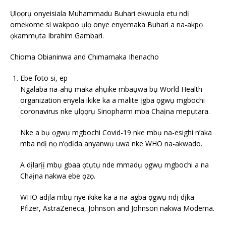
Ụlọọrụ onyeisiala Muhammadu Buhari ekwuola etu ndị
omekome si wakpoo ụlọ onye enyemaka Buhari a na-akpọ
ọkammụta Ibrahim Gambari.
Chioma Obianinwa and Chimamaka Ihenacho
Ebe foto si, ep
Ngalaba na-ahụ maka ahụike mbaụwa bụ World Health
organization enyela ikike ka a malite ịgba ọgwụ mgbochi
coronavirus nke ụlọọrụ Sinopharm mba Chaịna mepụtara.
Nke a bụ ọgwụ mgbochi Covid-19 nke mbụ na-esighi n’aka
mba ndị nọ n’ọdịda anyanwụ uwa nke WHO na-akwado.
A dịlarịị mbụ gbaa ọtụtụ nde mmadụ ọgwụ mgbochi a na
Chaịna nakwa ebe ọzọ.
WHO adịla mbụ nye ikike ka a na-agba ọgwụ ndị dịka
Pfizer, AstraZeneca, Johnson and Johnson nakwa Moderna.