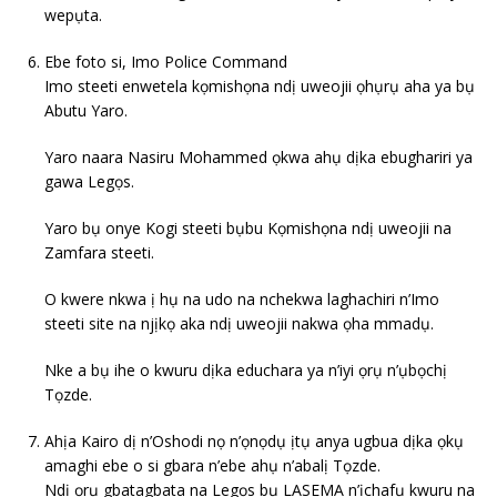
wepụta.
Ebe foto si, Imo Police Command
Imo steeti enwetela kọmishọna ndị uweojii ọhụrụ aha ya bụ
Abutu Yaro.
Yaro naara Nasiru Mohammed ọkwa ahụ dịka ebughariri ya
gawa Legọs.
Yaro bụ onye Kogi steeti bụbu Kọmishọna ndị uweojii na
Zamfara steeti.
O kwere nkwa ị hụ na udo na nchekwa laghachiri n’Imo
steeti site na njịkọ aka ndị uweojii nakwa ọha mmadụ.
Nke a bụ ihe o kwuru dịka educhara ya n’iyi ọrụ n’ụbọchị
Tọzde.
Ahịa Kairo dị n’Oshodi nọ n’ọnọdụ ịtụ anya ugbua dịka ọkụ
amaghi ebe o si gbara n’ebe ahụ n’abalị Tọzde.
Ndị ọrụ gbatagbata na Legọs bụ LASEMA n’ịchafụ kwuru na