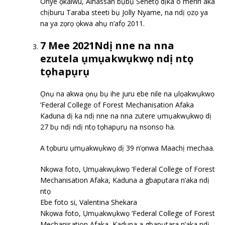
Onye ọkaiwu, Alhassan bụbụ Senetọ dịka o meriri aka
chịburu Taraba steeti bụ Jolly Nyame, na ndị ọzọ ya
na ya zọrọ ọkwa ahụ n’afọ 2011.
7 Mee 2021Ndị nne na nna
ezutela ụmụakwụkwọ ndị ntọ
tọhapụrụ
Ọṅụ na akwa ọṅụ bụ ihe juru ebe nile na ụlọakwụkwọ
‘Federal College of Forest Mechanisation Afaka
Kaduna dị ka ndị nne na nna zutere ụmụakwụkwọ dị
27 bụ ndị ndị ntọ tọhapụrụ na nsonso ha.
A tọburu ụmụakwụkwọ dị 39 n’ọnwa Maachị mechaa.
Nkọwa foto, Ụmụakwụkwọ ‘Federal College of Forest
Mechanisation Afaka, Kaduna a gbapụtara n’aka ndị
ntọ
Ebe foto si, Valentina Shekara
Nkọwa foto, Ụmụakwụkwọ ‘Federal College of Forest
Mechanisation Afaka, Kaduna a gbapụtara n’aka ndị