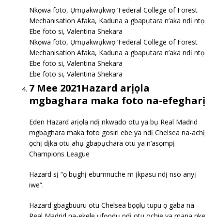
Nkọwa foto, Ụmụakwụkwọ ‘Federal College of Forest
Mechanisation Afaka, Kaduna a gbapụtara n’aka ndị ntọ
Ebe foto si, Valentina Shekara
Nkọwa foto, Ụmụakwụkwọ ‘Federal College of Forest
Mechanisation Afaka, Kaduna a gbapụtara n’aka ndị ntọ
Ebe foto si, Valentina Shekara
Ebe foto si, Valentina Shekara
7 Mee 2021Hazard arịọla
mgbaghara maka foto na-efegharị
Eden Hazard arịọla ndị nkwado otu ya bụ Real Madrid
mgbaghara maka foto gosiri ebe ya ndị Chelsea na-achị
ọchị dịka otu ahụ gbapụchara otu ya n’asọmpị
Champions League
Hazard sị “ọ bụghị ebumnuche m ịkpasu ndị nso anyị
iwe”.
Hazard gbagbuuru otu Chelsea bọọlụ tupu ọ gaba na
Real Madrid na-ekele ụfọodụ ndị otu ochie ya mana nke