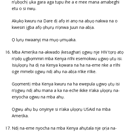
n’ụbọchị ụka gara aga tupu ihe a e mee mana amabeghi
etu o si nwụ.
Akụkọ kwuru na Dare dị afọ iri anọ na abụọ nakwa na o
kwesiri ịgba afọ ọhụrụ n’ọnwa Juun na-abịa.
Ọ lụrụ nwaanyị ma mụọ ụmụaka.
Mba Amerịka na-akwado ịkesagharị ọgwụ nje HIV tọrọ atọ
n’ọdọ ụgbọmmiri mba Kenya n’ihi esemokwu ụgwọ ụtụ isi.
Isiụlọọrụ ha dị na Kenya kọwara na ha na-eme nke a n’ihi
oge mmebi ọgwụ ndị ahụ na-abịa n’ike n’ike.
Gọọmentị mba Kenya kwuru na ha ewepula ụgwọ ụtụ isi
n’ọgwụ ndị ahu mana a ka na-eche ikike n’aka ụlọọrụ na-
enyocha ọgwu na mba ahụ.
Ọgwụ ahụ bụ onyinye si n’aka ụlọọrụ USAid na mba
Amerịka.
Ndị na-eme nyocha na mba Kenya ahụtala nje ọrịa na-