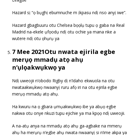
Hazard sị “ọ bụghị ebumnuche m ịkpasu ndị nso anyị iwe”.
Hazard gbagbuuru otu Chelsea bọọlụ tupu ọ gaba na Real
Madrid na-ekele ụfọodụ ndị otu ochie ya mana nke a
wutere ndị otu ọhụrụ ya
7 Mee 2021Otu nwata ejirila egbe
merụọ mmadụ atọ ahụ
n’ụlọakwụkwọ ya
Ndị uweojii n’obodo Rigby dị n’Idaho ekwuola na otu
nwataakwụkwọ nwaanyị ruru afọ iri na otu ejirila egbe
merụọ mmadụ atọ ahụ.
Ha kwuru na ọ gbara ụmụakwụkwọ ibe ya abụọ egbe
nakwa otu onye nkuzi tupu ejichie ya ma kpọọ ndị uweojii.
A na-atụ anya na mmadụ atọ ahụ ga-agbake na mmerụ
ahụ ha merụrụ n’egbe ahụ nwata nwaanyị si n’ime akpa ya