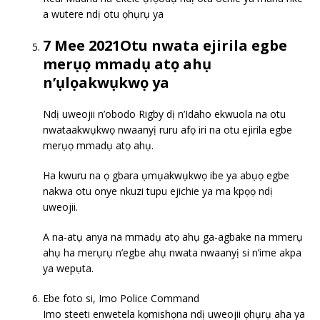
a wutere ndị otu ọhụrụ ya
7 Mee 2021Otu nwata ejirila egbe
merụọ mmadụ atọ ahụ
n’ụlọakwụkwọ ya
Ndị uweojii n’obodo Rigby dị n’Idaho ekwuola na otu
nwataakwụkwọ nwaanyị ruru afọ iri na otu ejirila egbe
merụọ mmadụ atọ ahụ.
Ha kwuru na ọ gbara ụmụakwụkwọ ibe ya abụọ egbe
nakwa otu onye nkuzi tupu ejichie ya ma kpọọ ndị
uweojii.
A na-atụ anya na mmadụ atọ ahụ ga-agbake na mmerụ
ahụ ha merụrụ n’egbe ahụ nwata nwaanyị si n’ime akpa
ya wepụta.
Ebe foto si, Imo Police Command
Imo steeti enwetela kọmishọna ndị uweojii ọhụrụ aha ya