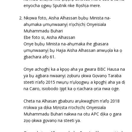
enyocha ọgwụ Sputnik nke Rọshịa mere.
Nkọwa foto, Aisha Alhassan bụbụ Minista na-
ahụmaka ụmụnwaanyị n’ọchịchị Onyeisiala
Muhammadu Buhari
Ebe foto si, Aisha Alhassan
Onye bụbụ Minista na-ahụmaka ihe gbasara
ụmụnwaanyị bụ Hajia Aisha Alhassan anwụọla ka ọ
gbachara afọ 61.
Onye achọghị ka a kpọọ aha ya gwara BBC Hausa na
ya bụ agbara nwaanyị zọburu ọkwa Gọvanọ Taraba
steeti n’afọ 2015 nwụrụ n’ụlọọgwụ a kpọghị aha ya dị
na Cairo, isiobodo Ijipt ka ọ rịachara ọrịa nwa oge.
Cheta na Alhasan gbaburu arụkwaghịm n’afọ 2018
n’okwa ya dịka Mịnịsta n’ochịchị Onyeisiala
Muhammadu Buhari nakwa na otu APC dịka ọ gara
zọọ ọkwa gọvanọ na steeti ya.