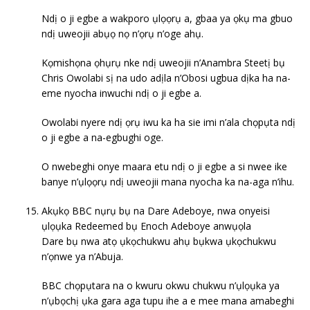
Ndị o ji egbe a wakporo ụlọọrụ a, gbaa ya ọkụ ma gbuo
ndị uweojii abụọ nọ n’ọrụ n’oge ahụ.
Kọmishọna ọhụrụ nke ndị uweojii n’Anambra Steetị bụ
Chris Owolabi sị na udo adịla n’Obosi ugbua dịka ha na-
eme nyocha inwuchi ndị o ji egbe a.
Owolabi nyere ndị ọrụ iwu ka ha sie imi n’ala chọpụta ndị
o ji egbe a na-egbughi oge.
O nwebeghi onye maara etu ndị o ji egbe a si nwee ike
banye n’ụlọọrụ ndị uweojii mana nyocha ka na-aga n’ihu.
Akụkọ BBC nụrụ bụ na Dare Adeboye, nwa onyeisi
ụlọụka Redeemed bụ Enoch Adeboye anwụọla
Dare bụ nwa atọ ụkọchukwu ahụ bụkwa ụkọchukwu
n’ọnwe ya n’Abuja.
BBC chọpụtara na o kwuru okwu chukwu n’ụlọụka ya
n’ụbọchị ụka gara aga tupu ihe a e mee mana amabeghi