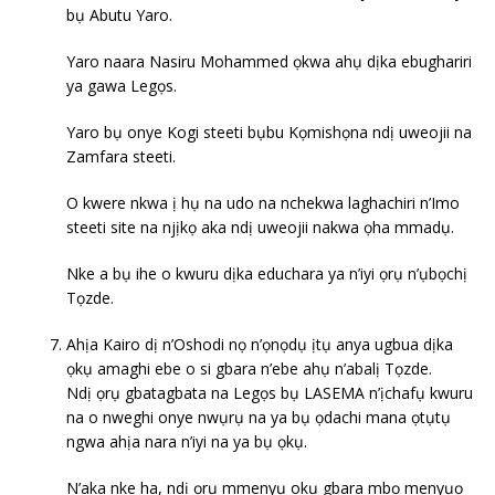
bụ Abutu Yaro.
Yaro naara Nasiru Mohammed ọkwa ahụ dịka ebughariri
ya gawa Legọs.
Yaro bụ onye Kogi steeti bụbu Kọmishọna ndị uweojii na
Zamfara steeti.
O kwere nkwa ị hụ na udo na nchekwa laghachiri n’Imo
steeti site na njịkọ aka ndị uweojii nakwa ọha mmadụ.
Nke a bụ ihe o kwuru dịka educhara ya n’iyi ọrụ n’ụbọchị
Tọzde.
Ahịa Kairo dị n’Oshodi nọ n’ọnọdụ ịtụ anya ugbua dịka
ọkụ amaghi ebe o si gbara n’ebe ahụ n’abalị Tọzde.
Ndị ọrụ gbatagbata na Legọs bụ LASEMA n’ịchafụ kwuru
na o nweghi onye nwụrụ na ya bụ ọdachi mana ọtụtụ
ngwa ahịa nara n’iyi na ya bụ ọkụ.
N’aka nke ha, ndị ọrụ mmenyụ okụ gbara mbọ menyụọ