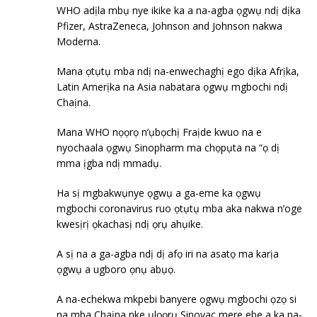
WHO adịla mbụ nye ikike ka a na-agba ọgwụ ndị dịka
Pfizer, AstraZeneca, Johnson and Johnson nakwa
Moderna.
Mana ọtụtụ mba ndị na-enwechaghị ego dịka Afrịka,
Latin Amerịka na Asia nabatara ọgwụ mgbochi ndị
Chaịna.
Mana WHO nọọrọ n’ụbọchị Fraịde kwuo na e
nyochaala ọgwụ Sinopharm ma chọpụta na “ọ dị
mma ịgba ndị mmadụ.
Ha sị mgbakwụnye ọgwụ a ga-eme ka ọgwụ
mgbochi coronavirus ruo ọtụtụ mba aka nakwa n’oge
kwesịrị ọkachasị ndị ọrụ ahụike.
A sị na a ga-agba ndị dị afọ iri na asatọ ma karịa
ọgwụ a ugboro ọnụ abụọ.
A na-echekwa mkpebi banyere ọgwụ mgbochi ọzọ si
na mba Chaịna nke ụlọọrụ Sinovac mere ebe a ka na-