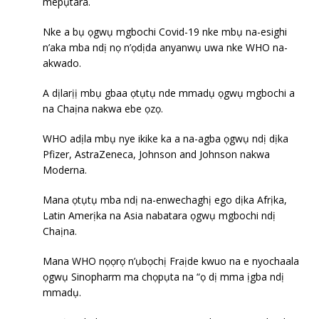
mepụtara.
Nke a bụ ọgwụ mgbochi Covid-19 nke mbụ na-esighi
n’aka mba ndị nọ n’ọdịda anyanwụ uwa nke WHO na-
akwado.
A dịlarịị mbụ gbaa ọtụtụ nde mmadụ ọgwụ mgbochi a
na Chaịna nakwa ebe ọzọ.
WHO adịla mbụ nye ikike ka a na-agba ọgwụ ndị dịka
Pfizer, AstraZeneca, Johnson and Johnson nakwa
Moderna.
Mana ọtụtụ mba ndị na-enwechaghị ego dịka Afrịka,
Latin Amerịka na Asia nabatara ọgwụ mgbochi ndị
Chaịna.
Mana WHO nọọrọ n’ụbọchị Fraịde kwuo na e nyochaala
ọgwụ Sinopharm ma chọpụta na “ọ dị mma ịgba ndị
mmadụ.