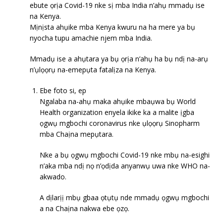
ebute ọrịa Covid-19 nke sị mba India n’ahụ mmadụ ise
na Kenya.
Mịnịsta ahụike mba Kenya kwuru na ha mere ya bụ
nyocha tupu amachie njem mba India.
Mmadụ ise a ahụtara ya bụ ọrịa n’ahụ ha bụ ndị na-arụ
n’ụlọọrụ na-emepụta fatalịza na Kenya.
Ebe foto si, ep
Ngalaba na-ahụ maka ahụike mbaụwa bụ World
Health organization enyela ikike ka a malite ịgba
ọgwụ mgbochi coronavirus nke ụlọọrụ Sinopharm
mba Chaịna mepụtara.
Nke a bụ ọgwụ mgbochi Covid-19 nke mbụ na-esighi
n’aka mba ndị nọ n’ọdịda anyanwụ uwa nke WHO na-
akwado.
A dịlarịị mbụ gbaa ọtụtụ nde mmadụ ọgwụ mgbochi
a na Chaịna nakwa ebe ọzọ.