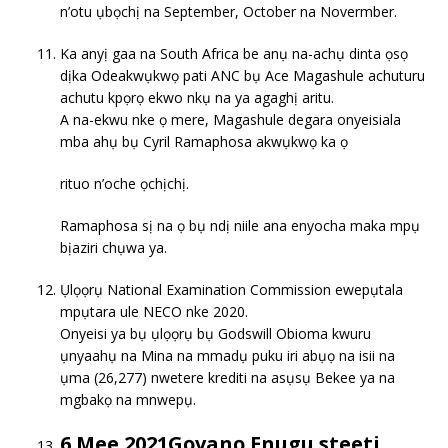
n’otu ụbọchị na September, October na Novermber.
Ka anyị gaa na South Africa be anụ na-achụ dinta ọsọ
dịka Odeakwụkwọ pati ANC bụ Ace Magashule achuturu
achutu kpọrọ ekwo nkụ na ya agaghị aritu.
A na-ekwu nke ọ mere, Magashule degara onyeisiala
mba ahụ bụ Cyril Ramaphosa akwụkwọ ka ọ
rituo n’oche ọchịchị.
Ramaphosa sị na ọ bụ ndị niile ana enyocha maka mpụ
bịaziri chụwa ya.
Ụlọọrụ National Examination Commission ewepụtala
mpụtara ule NECO nke 2020.
Onyeisi ya bụ ụlọọrụ bụ Godswill Obioma kwuru
ụnyaahụ na Mina na mmadụ puku iri abụọ na isii na
ụma (26,277) nwetere krediti na asụsụ Bekee ya na
mgbakọ na mnwepụ.
6 Mee 2021Gọvanọ Enugu steeti