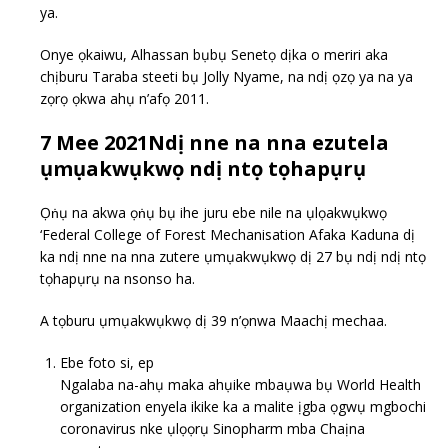
ya.
Onye ọkaiwu, Alhassan bụbụ Senetọ dịka o meriri aka
chịburu Taraba steeti bụ Jolly Nyame, na ndị ọzọ ya na ya
zọrọ ọkwa ahụ n’afọ 2011.
7 Mee 2021Ndị nne na nna ezutela
ụmụakwụkwọ ndị ntọ tọhapụrụ
Ọṅụ na akwa ọṅụ bụ ihe juru ebe nile na ụlọakwụkwọ
‘Federal College of Forest Mechanisation Afaka Kaduna dị
ka ndị nne na nna zutere ụmụakwụkwọ dị 27 bụ ndị ndị ntọ
tọhapụrụ na nsonso ha.
A tọburu ụmụakwụkwọ dị 39 n’ọnwa Maachị mechaa.
Ebe foto si, ep
Ngalaba na-ahụ maka ahụike mbaụwa bụ World Health
organization enyela ikike ka a malite ịgba ọgwụ mgbochi
coronavirus nke ụlọọrụ Sinopharm mba Chaịna