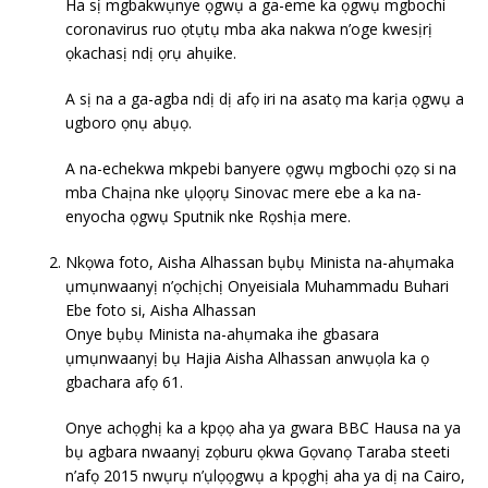
Ha sị mgbakwụnye ọgwụ a ga-eme ka ọgwụ mgbochi
coronavirus ruo ọtụtụ mba aka nakwa n’oge kwesịrị
ọkachasị ndị ọrụ ahụike.
A sị na a ga-agba ndị dị afọ iri na asatọ ma karịa ọgwụ a
ugboro ọnụ abụọ.
A na-echekwa mkpebi banyere ọgwụ mgbochi ọzọ si na
mba Chaịna nke ụlọọrụ Sinovac mere ebe a ka na-
enyocha ọgwụ Sputnik nke Rọshịa mere.
Nkọwa foto, Aisha Alhassan bụbụ Minista na-ahụmaka
ụmụnwaanyị n’ọchịchị Onyeisiala Muhammadu Buhari
Ebe foto si, Aisha Alhassan
Onye bụbụ Minista na-ahụmaka ihe gbasara
ụmụnwaanyị bụ Hajia Aisha Alhassan anwụọla ka ọ
gbachara afọ 61.
Onye achọghị ka a kpọọ aha ya gwara BBC Hausa na ya
bụ agbara nwaanyị zọburu ọkwa Gọvanọ Taraba steeti
n’afọ 2015 nwụrụ n’ụlọọgwụ a kpọghị aha ya dị na Cairo,