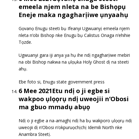
emeela njem nleta na be Bishọpụ
Eneje maka ngagharịiwe ụnyaahụ
Gọvanọ Enugu steeti bụ Ifeanyi Ugwuanyị emeela njem
nleta n’obi Bishop nke Enugu bụ Calistus Onaga n’ehihie
Tọzde.
Ugwuanyi gara iji anya ya hụ ihe ndị ngagharịiwe mebiri
na obi Bishop nakwa na ụlọụka Holy Ghost dị na steeti
ahụ.
Ebe foto si, Enugu state government press
6 Mee 2021Etu ndị o ji egbe si
wakpoo ụlọọrụ ndị uweojii n’Obosi
ma gbuo mmadụ abụọ
Ndị o ji egbe a na-amaghị ndị ha bụ wakporo ụlọọrụ ndị
uweojii dị n’Obosi n’okpuruọchịchị Idemili North nke
Anambra Steetị.