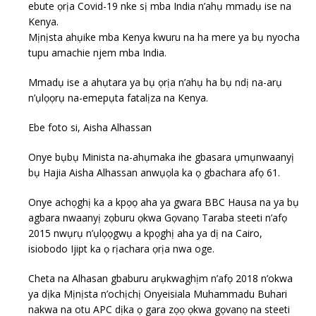
ebute ọrịa Covid-19 nke sị mba India n’ahụ mmadụ ise na
Kenya.
Mịnịsta ahụike mba Kenya kwuru na ha mere ya bụ nyocha
tupu amachie njem mba India.
Mmadụ ise a ahụtara ya bụ ọrịa n’ahụ ha bụ ndị na-arụ
n’ụlọọrụ na-emepụta fatalịza na Kenya.
Ebe foto si, Aisha Alhassan
Onye bụbụ Minista na-ahụmaka ihe gbasara ụmụnwaanyị
bụ Hajia Aisha Alhassan anwụọla ka ọ gbachara afọ 61.
Onye achọghị ka a kpọọ aha ya gwara BBC Hausa na ya bụ
agbara nwaanyị zọburu ọkwa Gọvanọ Taraba steeti n’afọ
2015 nwụrụ n’ụlọọgwụ a kpọghị aha ya dị na Cairo,
isiobodo Ijipt ka ọ rịachara ọrịa nwa oge.
Cheta na Alhasan gbaburu arụkwaghịm n’afọ 2018 n’okwa
ya dịka Mịnịsta n’ochịchị Onyeisiala Muhammadu Buhari
nakwa na otu APC dịka ọ gara zọọ ọkwa gọvanọ na steeti