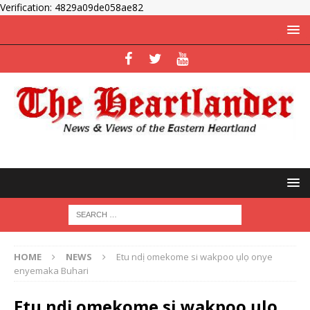
Verification: 4829a09de058ae82
HOME
NEWS
Etu ndị omekome si wakpoo ụlọ onye
enyemaka Buhari
Etu ndị omekome si wakpoo ụlọ