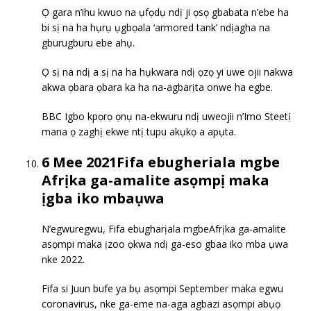
Ọ gara n’ihu kwuo na ụfọdụ ndị ji ọsọ gbabata n’ebe ha
bi sị na ha hụrụ ụgbọala ‘armored tank’ ndịagha na
gburugburu ebe ahụ.
Ọ sị na ndị a sị na ha hụkwara ndị ọzọ yi uwe ojii nakwa
akwa ọbara ọbara ka ha na-agbarịta onwe ha egbe.
BBC Igbo kpọrọ ọnụ na-ekwuru ndị uweojii n’Imo Steetị
mana ọ zaghị ekwe ntị tupu akụkọ a apụta.
6 Mee 2021Fifa ebugheriala mgbe
Afrịka ga-amalite asọmpị maka
ịgba iko mbaụwa
N’egwuregwu, Fifa ebugharịala mgbeAfrịka ga-amalite
asọmpi maka ịzoo ọkwa ndị ga-eso gbaa iko mba ụwa
nke 2022.
Fifa si Juun bufe ya bụ asọmpi September maka egwu
coronavirus, nke ga-eme na-aga agbazi asọmpi abụọ