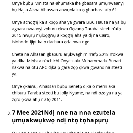
Onye bụbụ Minista na-ahụmaka ihe gbasara ụmụnwaanyị
bụ Hajia Aisha Alhassan anwụọla ka ọ gbachara afọ 61.
Onye achọghị ka a kpọọ aha ya gwara BBC Hausa na ya bụ
agbara nwaanyị zọburu ọkwa Gọvanọ Taraba steeti n’afọ
2015 nwụrụ n’ụlọọgwụ a kpọghị aha ya dị na Cairo,
isiobodo Ijipt ka ọ rịachara ọrịa nwa oge.
Cheta na Alhasan gbaburu arụkwaghịm n’afọ 2018 n’okwa
ya dịka Mịnịsta n’ochịchị Onyeisiala Muhammadu Buhari
nakwa na otu APC dịka ọ gara zọọ ọkwa gọvanọ na steeti
ya.
Onye ọkaiwu, Alhassan bụbụ Senetọ dịka o meriri aka
chịburu Taraba steeti bụ Jolly Nyame, na ndị ọzọ ya na ya
zọrọ ọkwa ahụ n’afọ 2011.
7 Mee 2021Ndị nne na nna ezutela
ụmụakwụkwọ ndị ntọ tọhapụrụ