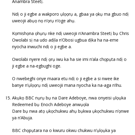
Anambra Steetị.
Ndị o ji egbe a wakporo ụlọọrụ a, gbaa ya ọkụ ma gbuo ndị
uweojii abụọ nọ n’ọrụ n’oge ahụ.
Kọmishọna ọhụrụ nke ndị uweojii n’Anambra Steetị bụ Chris
Owolabi sị na udo adịla n’Obosi ugbua dịka ha na-eme
nyocha inwuchi ndị o ji egbe a.
Owolabi nyere ndị ọrụ iwu ka ha sie imi n’ala chọpụta ndị o
ji egbe a na-egbughi oge.
O nwebeghi onye maara etu ndị o ji egbe a si nwee ike
banye n’ụlọọrụ ndị uweojii mana nyocha ka na-aga n’ihu.
Akụkọ BBC nụrụ bụ na Dare Adeboye, nwa onyeisi ụlọụka
Redeemed bụ Enoch Adeboye anwụọla
Dare bụ nwa atọ ụkọchukwu ahụ bụkwa ụkọchukwu n’ọnwe
ya n’Abuja.
BBC chọpụtara na o kwuru okwu chukwu n’ụlọụka ya