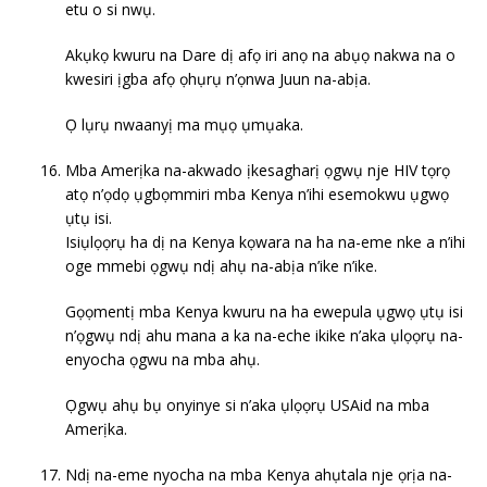
etu o si nwụ.
Akụkọ kwuru na Dare dị afọ iri anọ na abụọ nakwa na o
kwesiri ịgba afọ ọhụrụ n’ọnwa Juun na-abịa.
Ọ lụrụ nwaanyị ma mụọ ụmụaka.
Mba Amerịka na-akwado ịkesagharị ọgwụ nje HIV tọrọ
atọ n’ọdọ ụgbọmmiri mba Kenya n’ihi esemokwu ụgwọ
ụtụ isi.
Isiụlọọrụ ha dị na Kenya kọwara na ha na-eme nke a n’ihi
oge mmebi ọgwụ ndị ahụ na-abịa n’ike n’ike.
Gọọmentị mba Kenya kwuru na ha ewepula ụgwọ ụtụ isi
n’ọgwụ ndị ahu mana a ka na-eche ikike n’aka ụlọọrụ na-
enyocha ọgwu na mba ahụ.
Ọgwụ ahụ bụ onyinye si n’aka ụlọọrụ USAid na mba
Amerịka.
Ndị na-eme nyocha na mba Kenya ahụtala nje ọrịa na-