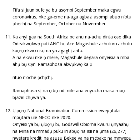
Fifa si Juun bufe ya bụ asọmpi September maka egwu
coronavirus, nke ga-eme na-aga agbazi asọmpi abụọ n’otu
ụbọchị na September, October na Novermber.
Ka anyị gaa na South Africa be anụ na-achụ dinta ọsọ dịka
Odeakwụkwọ pati ANC bụ Ace Magashule achuturu achutu
kpọrọ ekwo nkụ na ya agaghị aritu.
A na-ekwu nke ọ mere, Magashule degara onyeisiala mba
ahụ bụ Cyril Ramaphosa akwụkwọ ka ọ
rituo n’oche ọchịchị.
Ramaphosa sị na ọ bụ ndị niile ana enyocha maka mpụ
bịaziri chụwa ya.
Ụlọọrụ National Examination Commission ewepụtala
mpụtara ule NECO nke 2020.
Onyeisi ya bụ ụlọọrụ bụ Godswill Obioma kwuru ụnyaahụ
na Mina na mmadụ puku iri abụọ na isii na ụma (26,277)
nwetere krediti na asụsụ Bekee ya na mgbakọ na mnwepụ.